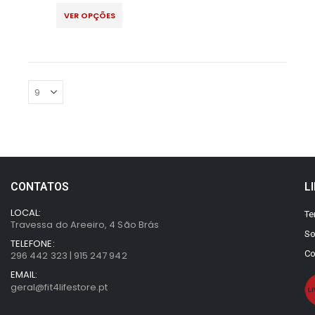
VER OPÇÕES
CONTATOS
L
LOCAL:
Te
Travessa do Areeiro, 4 São Brás
So
TELEFONE:
Co
296 442 323 | 915 247 942
EMAIL:
geral@fit4lifestore.pt