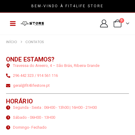
BEM-VINDO À FIT4LIFE STORE
0
INÍCIO
CONTATOS
ONDE ESTAMOS?
Travessa do Areeiro, 4 – São Brás, Ribeira Grande
296 442 323 / 914 561 116
geral@fit4lifestore.pt
HORÁRIO
Segunda - Sexta : 06H00 - 13h00 | 16H00 - 21H00
Sábado - 06H00 - 13H00
Domingo- Fechado