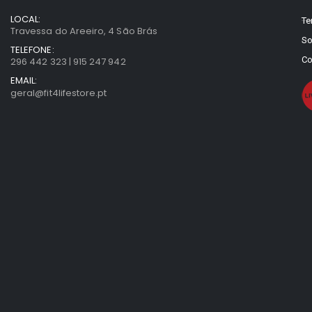
LOCAL:
Te
Travessa do Areeiro, 4 São Brás
So
TELEFONE:
Co
296 442 323 | 915 247 942
EMAIL:
geral@fit4lifestore.pt