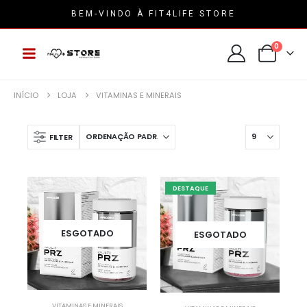
BEM-VINDO À FIT4LIFE STORE
0
INÍCIO
LOJA
VITAMINAS E MINERAIS
FILTER
DESTAQUE
ESGOTADO
ESGOTADO
VITAMINAS E MINERAIS