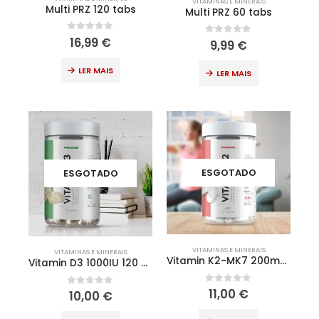
VITAMINAS E MINERAIS
Multi PRZ 120 tabs
Multi PRZ 60 tabs
0
out of 5
16,99
€
0
out of 5
9,99
€
LER MAIS
LER MAIS
ESGOTADO
ESGOTADO
VITAMINAS E MINERAIS
VITAMINAS E MINERAIS
Vitamin K2-MK7 200mcg 60 Caps
Vitamin D3 1000IU 120 softgels
0
out of 5
11,00
€
0
out of 5
10,00
€