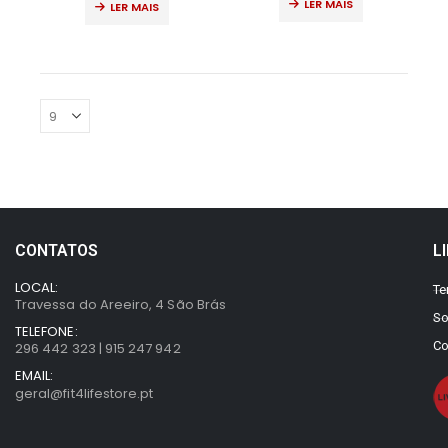
LER MAIS
LER MAIS
CONTATOS
L
LOCAL:
Te
Travessa do Areeiro, 4 São Brás
So
TELEFONE:
Co
296 442 323 | 915 247 942
EMAIL:
geral@fit4lifestore.pt