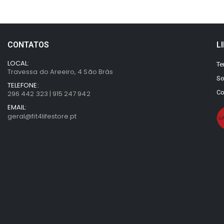
CONTATOS
L
LOCAL:
Te
Travessa do Areeiro, 4 São Brás
So
TELEFONE:
Co
296 442 323 | 915 247 942
EMAIL:
geral@fit4lifestore.pt