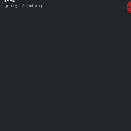
EMAIL:
geral@fit4lifestore.pt