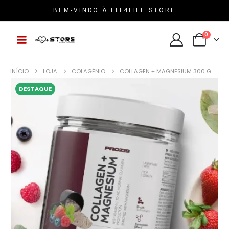
BEM-VINDO À FIT4LIFE STORE
0
INÍCIO
LOJA
COLAGÉNIO
COLLAGEN + MAGNESIUM 300 G
DESTAQUE