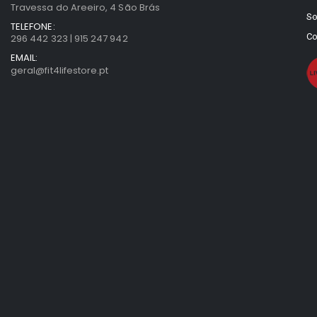
Travessa do Areeiro, 4 São Brás
So
TELEFONE:
Co
296 442 323 | 915 247 942
EMAIL:
geral@fit4lifestore.pt