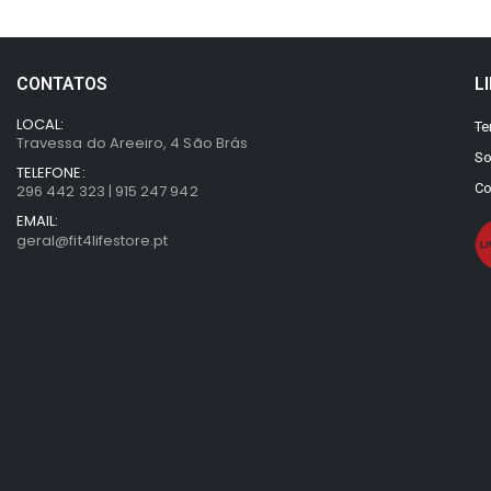
CONTATOS
L
LOCAL:
Te
Travessa do Areeiro, 4 São Brás
So
TELEFONE:
Co
296 442 323 | 915 247 942
EMAIL:
geral@fit4lifestore.pt