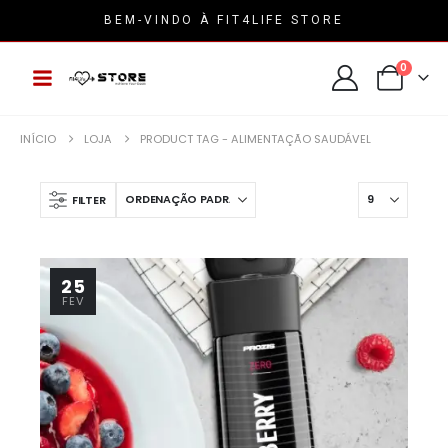
BEM-VINDO À FIT4LIFE STORE
0
INÍCIO
LOJA
PRODUCT TAG -
ALIMENTAÇÃO SAUDÁVEL
FILTER
25
FEV