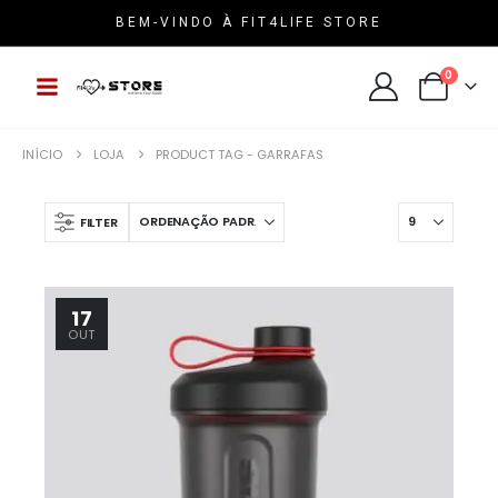
BEM-VINDO À FIT4LIFE STORE
0
INÍCIO
LOJA
PRODUCT TAG -
GARRAFAS
FILTER
17
OUT