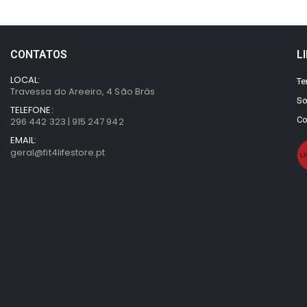
CONTATOS
L
LOCAL:
Te
Travessa do Areeiro, 4 São Brás
So
TELEFONE:
Co
296 442 323 | 915 247 942
EMAIL:
geral@fit4lifestore.pt