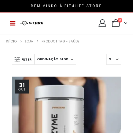
BEM-VINDO À FIT4LIFE STORE
0
INÍCIO
LOJA
PRODUCT TAG -
SAÚDE
FILTER
31
OUT