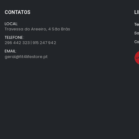
CONTATOS
L
LOCAL:
Te
Travessa do Areeiro, 4 São Brás
So
TELEFONE:
Co
296 442 323 | 915 247 942
EMAIL:
geral@fit4lifestore.pt